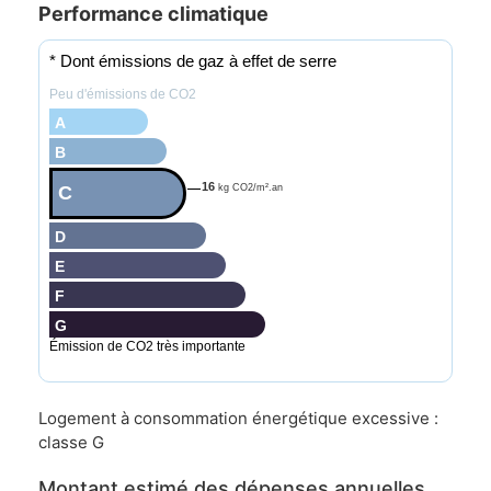
Performance climatique
* Dont émissions de gaz à effet de serre
Peu d'émissions de CO2
A
B
16
C
kg CO2/m².an
D
E
F
G
Émission de CO2 très importante
Logement à consommation énergétique excessive :
classe G
Montant estimé des dépenses annuelles