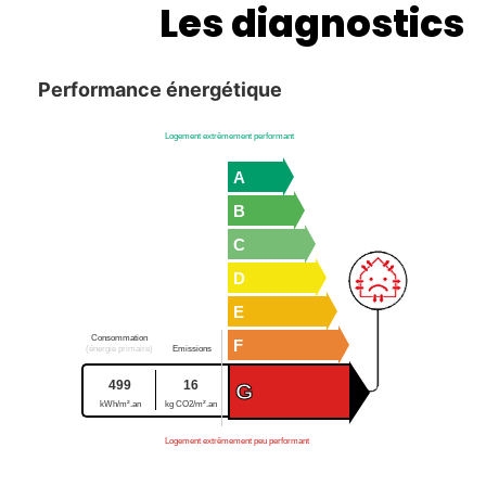
Les diagnostics
Performance énergétique
Logement extrêmement performant
A
B
C
D
E
Consommation
F
(énergie primaire)
Emissions
499
16
G
kWh/m².an
kg CO2/m².an
Logement extrêmement peu performant